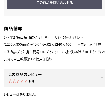
この商品を問い合わせる
商品情報
ｾｯﾄ内容/持出袋･給水ﾊﾞｯｸﾞ3L･LEDﾗｲﾄ･ﾎｲｯｽﾙ･ｱﾙﾐｼｰﾄ
(1200×800mm)･ｸﾞﾛｰﾌﾞ･圧縮ﾀｵﾙ(240×400mm)･三角巾･ﾎﾟﾘ袋
×3･防災ﾌﾞｯｸ･携帯簡易ﾄｲﾚ･ﾌﾞﾗﾝｹｯﾄ･ｴｱｰ枕･使いきりｶｲﾛ･ﾎﾟｹｯﾄﾃｨｯｼ
ｭ､ﾗｲﾄ/単三乾電池1本使用(別途)
この商品のレビュー
☆☆☆☆☆
(0)
レビューはありません。