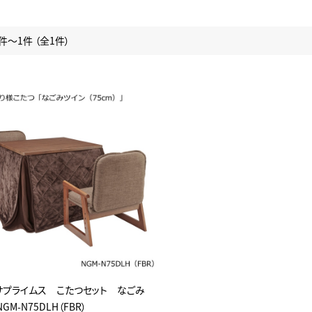
件～1件 （全1件）
サプライムス こたつセット なごみ
GM-N75DLH（FBR）