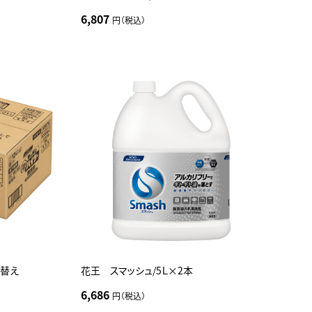
6,807
円（税込）
付替え
花王 スマッシュ/5Ｌ×2本
6,686
円（税込）