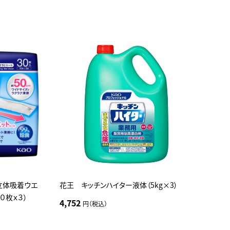
立体吸着ウエ
花王 キッチンハイター液体（5kg×3）
０枚ｘ３）
4,752
円（税込）