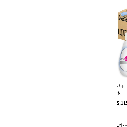
花王 
本
5,11
1件～