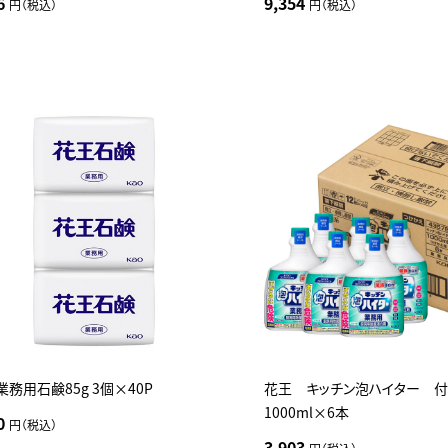
6
9,354
円（税込）
円（税込）
業務用石鹸85g 3個×40P
花王 キッチン泡ハイター 
1000ml×6本
0
円（税込）
3,903