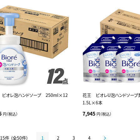
ビオレ泡ハンドソープ 250ml×12
花王 ビオレU泡ハンドソー
1.5L×6本
5
7,945
円（税込）
円（税込）
15件 （全50件）
1
2
3
4